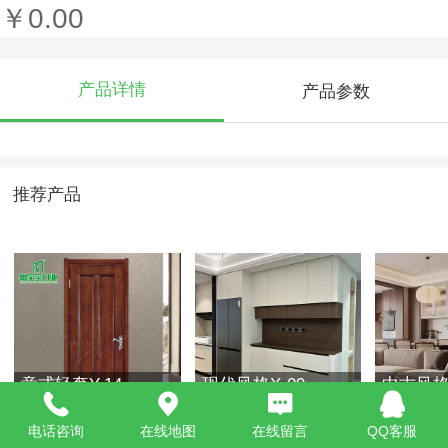
￥0.00
产品详情
产品参数
推荐产品
意式轻奢Y-14
现代风格X-09
中古风格Z
电话咨询
在线地图
在线留言
QQ客服
￥0.00
￥0.00
￥0.00