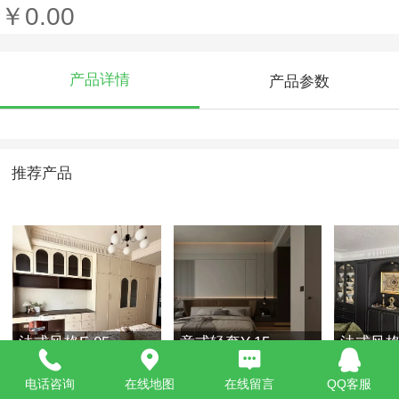
￥0.00
产品详情
产品参数
推荐产品
法式风格F-05
意式轻奢Y-15
法式风格F
电话咨询
在线地图
在线留言
QQ客服
￥0.00
￥0.00
￥0.00